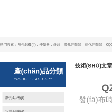
技術(SHÙ)文
產(chǎn)品分類
PRODUCT CATEGORY
Q
發(fā)布時
潛孔鉆機(jī)
水井鉆機(jī)