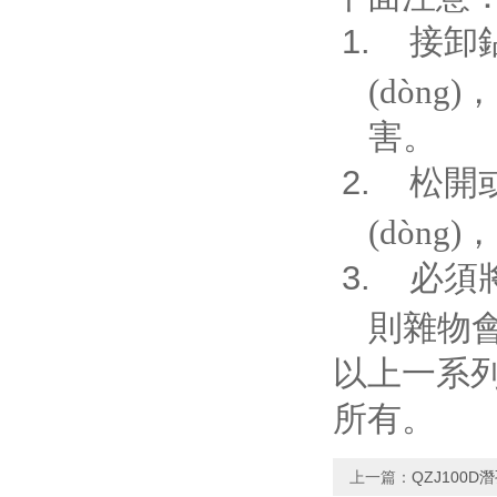
1.
接卸鉆桿
(dòn
害。
2.
松開或
(dòng
3.
必須將鉆
則雜物會(
以上一系列參
所有。
上一篇：
QZJ100D潛