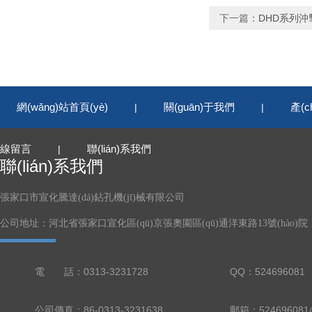
下一篇：
DHD系列沖擊
網(wǎng)站首頁(yè)
關(guān)于我們
產(c
|
|
線留言
聯(lián)系我們
|
聯(lián)系我們
張家口市宣化騰達(dá)鉆孔機(jī)械有限公司
公司地址：河北省張家口宣化區(qū)京張奧園區(qū)通洋東路13號(hào)院 
電 話：0313-3231728
QQ：524696081
公司傳真：86-0313-3231638
郵箱：524696081